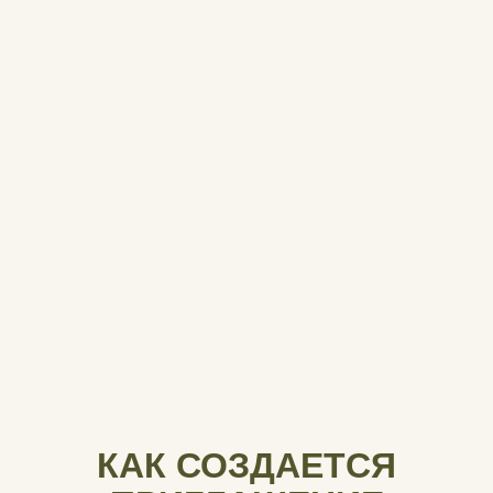
Меня зовут Екатерина,
я создатель проекта «Вместе»
Я верю, что приглашение — это первое
впечатление о вашем празднике, поэтому
стараюсь сделать его красивым, тёплым
и по‑настоящему особенным!
Уже более 60 пар доверили мне оформление
своих свадебных приглашений, и в каждом
проекте для меня важны атмосфера, внимание
к деталям и ощущение лёгкости