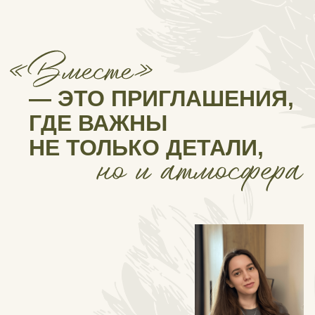
Telegram
Max
Inst*gram
*принадлежит компании Meta, признанной
экстремистской и запрещённой на территории РФ
Коваль Е.С.
ИНН 540430873976
katkoval2000@icloud.com